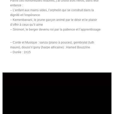
Parmi ces nombreuses histoires, j’ai choisi trois héros, dans leur
enfance :
– L’enfant aux mains vides, l’orphelin qui se construit dans la
dignité et l’espérance
– Kemenbanani, le jeune garçon animé par le désir et le plaisir
d’offrir à ceux qu’il aime
– Sinimori, le berger devenu roi par la patience et l’apprentissage
– Conte et Musique : sanza (piano à pouces), gembryiat (luth
maure), douss’n’gony (harpe africaine) : Hamed Bouzzine
– Durée : 1h15