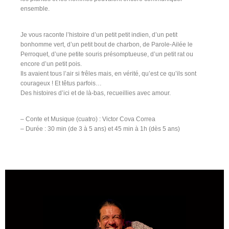
ensemble.
Je vous raconte l’histoire d’un petit petit indien, d’un petit
bonhomme vert, d’un petit bout de charbon, de Parole-Ailée le
Perroquet, d’une petite souris présomptueuse, d’un petit rat ou
encore d’un petit pois.
Ils avaient tous l’air si frêles mais, en vérité, qu’est ce qu’ils sont
courageux ! Et têtus parfois…
Des histoires d’ici et de là-bas, recueillies avec amour.
– Conte et Musique (cuatro) : Victor Cova Correa
– Durée : 30 min (de 3 à 5 ans) et 45 min à 1h (dès 5 ans)