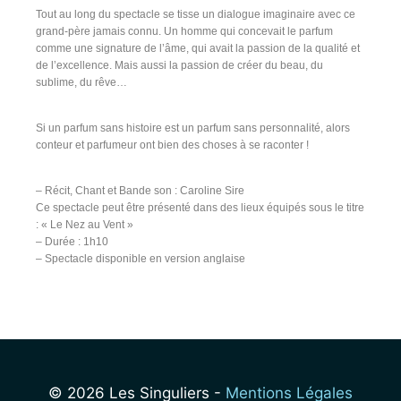
Tout au long du spectacle se tisse un dialogue imaginaire avec ce
grand-père jamais connu. Un homme qui concevait le parfum
comme une signature de l’âme, qui avait la passion de la qualité et
de l’excellence. Mais aussi la passion de créer du beau, du
sublime, du rêve…
Si un parfum sans histoire est un parfum sans personnalité, alors
conteur et parfumeur ont bien des choses à se raconter !
– Récit, Chant et Bande son : Caroline Sire
Ce spectacle peut être présenté dans des lieux équipés sous le titre
: « Le Nez au Vent »
– Durée : 1h10
– Spectacle disponible en version anglaise
© 2026 Les Singuliers -
Mentions Légales