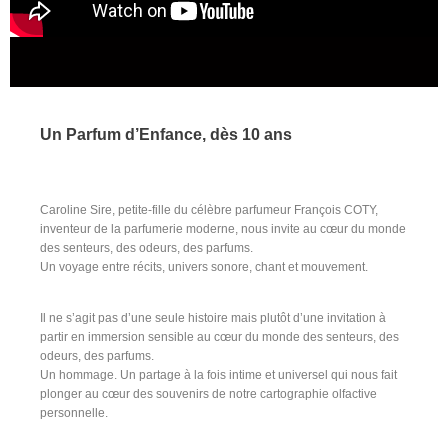
Un Parfum d’Enfance, dès 10 ans
Caroline Sire, petite-fille du célèbre parfumeur François COTY,
inventeur de la parfumerie moderne, nous invite au cœur du monde
des senteurs, des odeurs, des parfums.
Un voyage entre récits, univers sonore, chant et mouvement.
Il ne s’agit pas d’une seule histoire mais plutôt d’une invitation à
partir en immersion sensible au cœur du monde des senteurs, des
odeurs, des parfums.
Un hommage. Un partage à la fois intime et universel qui nous fait
plonger au cœur des souvenirs de notre cartographie olfactive
personnelle.