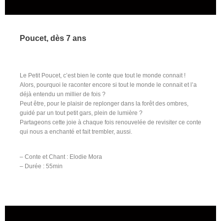
Poucet, dès 7 ans
Le Petit Poucet, c’est bien le conte que tout le monde connait !
Alors, pourquoi le raconter encore si tout le monde le connait et l’a
déjà entendu un millier de fois ?
Peut être, pour le plaisir de replonger dans la forêt des ombres,
guidé par un tout petit gars, plein de lumière ?
Partageons cette joie à chaque fois renouvelée de revisiter ce conte
qui nous a enchanté et fait trembler, aussi.
– Conte et Chant : Elodie Mora
– Durée : 55min