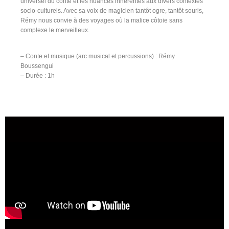
universel du conte et les nuances inhérentes aux divers contextes
socio-culturels. Avec sa voix de magicien tantôt ogre, tantôt souris,
Rémy nous convie à des voyages où la malice côtoie sans
complexe le merveilleux.
– Conte et musique (arc musical et percussions) : Rémy
Boussengui
– Durée : 1h