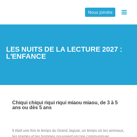
Nous joindre
LES NUITS DE LA LECTURE 2027 :
L'ENFANCE
Chiqui chiqui riqui riqui miaou miaou, de 3 à 5
ans ou dès 5 ans
Il était une fois le temps du Grand Jaguar, un temps où les animaux,
les plantes et les hommes pouvaient encore communiquer