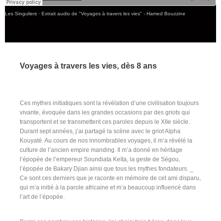
Les Singuliers
·
Extrait audio de "Voyages à travers les vies" - Hamed Bouzzine
Voyages à travers les vies, dès 8 ans
Ces mythes initiatiques sont la révélation d’une civilisation toujours
vivante, évoquée dans les grandes occasions par des griots qui
transportent et se transmettent ces paroles depuis le XIIe siècle.
Durant sept années, j’ai partagé la scène avec le griot Alpha
Kouyaté. Au cours de nos innombrables voyages, il m’a révélé la
culture de l’ancien empire manding. Il m’a donné en héritage
l’épopée de l’empereur Soundiata Keïta, la geste de Ségou,
l’épopée de Bakary Djian ainsi que tous les mythes fondateurs. _
Ce sont ces derniers que je raconte en mémoire de cet ami disparu,
qui m’a initié à la parole africaine et m’a beaucoup influencé dans
l’art de l’épopée.