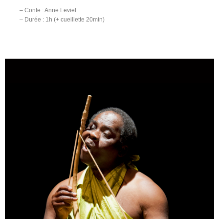
– Conte : Anne Leviel
– Durée : 1h (+ cueillette 20min)