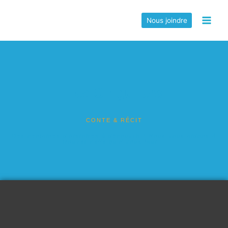
Nous joindre
Les Singuliers
CONTE & RÉCIT
Des centaines d'histoires à découvrir ! Nous vous aidons à
trouver celle qu'il vous faut...