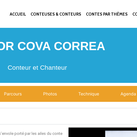
ACCUEIL
CONTEUSES & CONTEURS
CONTES PAR THÈMES
CO
OR COVA CORREA
Conteur et Chanteur
Parcours
Photos
Technique
Agenda
’envole porté par les ailes du conte